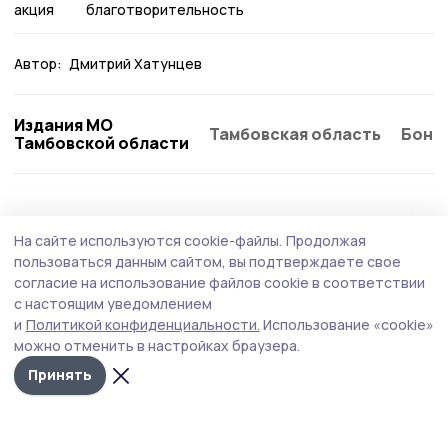
акция
благотворительность
Автор:
Дмитрий Хатунцев
Издания МО
Тамбовская область
Бонд
Тамбовской области
Общество
Сегодня, 08:48
На сайте используются cookie-файлы.
Продолжая
Езду в нетрезвом виде пресекают на
пользоваться данным сайтом, вы подтверждаете свое
никифоровских дорогах сотрудники
согласие на использование файлов cookie в соответствии
с настоящим уведомлением
Госавтоинспекции
и
Политикой конфиденциальности.
Использование «cookie»
Профилактическое мероприятие «Нетрезвый
можно отменить в настройках браузера.
водитель» начали 7 августа сотрудники
Принять
Госавтоинспекции МОМВД России «Мичуринский».
Проводят его и в Никифоровском округе.