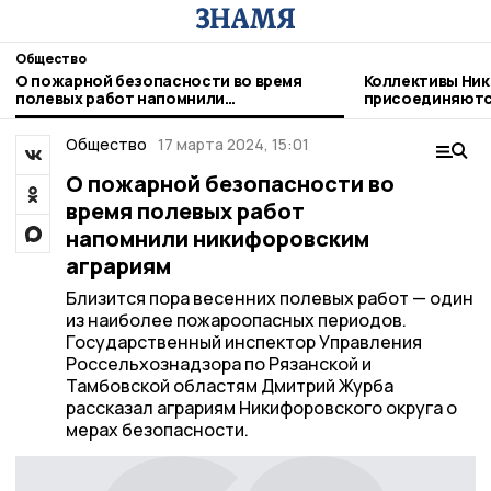
Общество
О пожарной безопасности во время
Коллективы Ник
полевых работ напомнили
присоединяютс
никифоровским аграриям
благотворител
Общество
17 марта 2024, 15:01
О пожарной безопасности во
время полевых работ
напомнили никифоровским
аграриям
Близится пора весенних полевых работ — один
из наиболее пожароопасных периодов.
Государственный инспектор Управления
Россельхознадзора по Рязанской и
Тамбовской областям Дмитрий Журба
рассказал аграриям Никифоровского округа о
мерах безопасности.