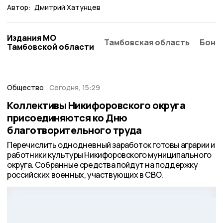
Автор:
Дмитрий Хатунцев
Издания МО
Тамбовская область
Бонд
Тамбовской области
Общество
Сегодня, 15:29
Коллективы Никифоровского округа
присоединяются ко Дню
благотворительного труда
Перечислить однодневный заработок готовы аграрии и
работники культуры Никифоровского муниципального
округа. Собранные средства пойдут на поддержку
российских военных, участвующих в СВО.