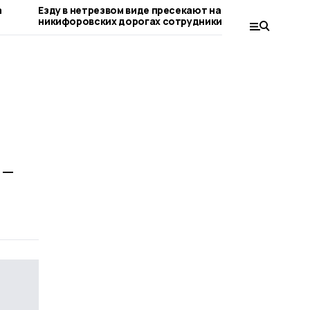
а
Езду в нетрезвом виде пресекают на
Выписать 
никифоровских дорогах сотрудники
воспитан
Госавтоинспекции
никифоро
 —