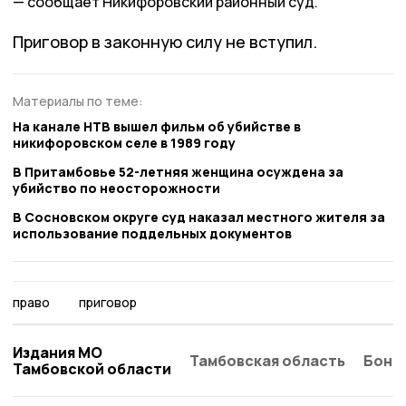
сообщает Никифоровский районный суд.
Приговор в законную силу не вступил.
Материалы по теме:
На канале НТВ вышел фильм об убийстве в
никифоровском селе в 1989 году
В Притамбовье 52-летняя женщина осуждена за
убийство по неосторожности
В Сосновском округе суд наказал местного жителя за
использование поддельных документов
право
приговор
Издания МО
Тамбовская область
Бонд
Тамбовской области