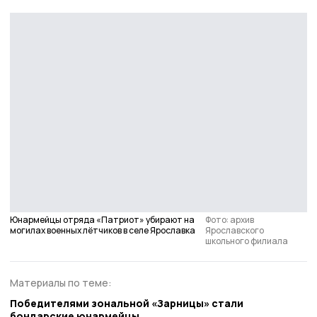
Юнармейцы отряда «Патриот» убирают на
Фото: архив
могилах военных лётчиков в селе Ярославка
Ярославского
школьного филиала
Материалы по теме:
Победителями зональной «Зарницы» стали
бондарские юнармейцы