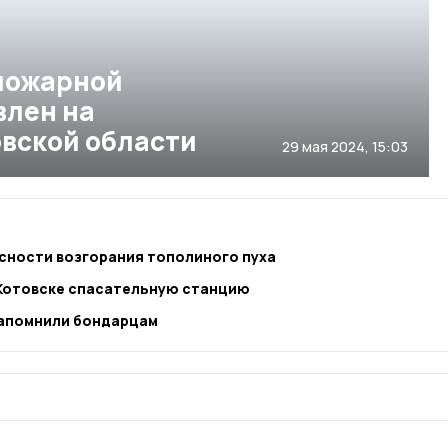
пожарной
влен на
вской области
29 мая 2024, 15:03
ности возгорания тополиного пуха
Котовске спасательную станцию
напомнили бондарцам