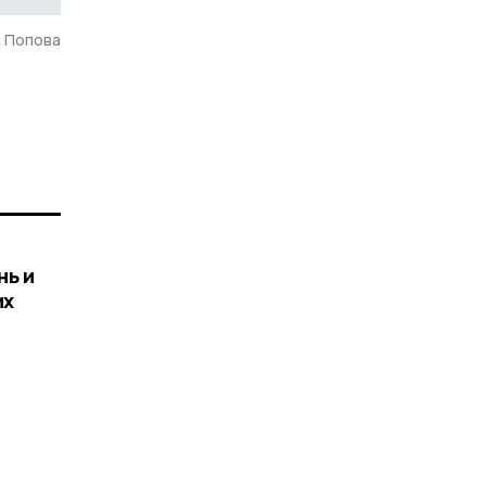
а Попова
нь и
их