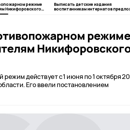
вопожарном режиме
Выписать детские издания
ям Никифоровского
воспитанникам интернатов предло
никифоровцам
отивопожарном режим
телям Никифоровског
режим действует с 1 июня по 1 октября 2
 области. Его ввели постановлением