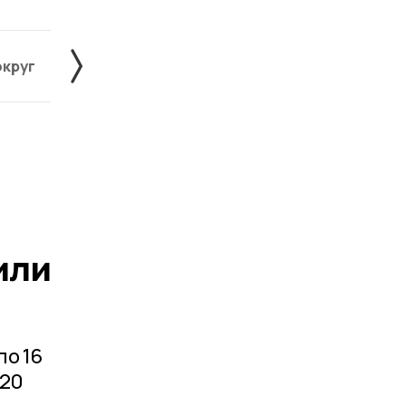
округ
Жердевский округ
Знаменский округ
или
по 16
 20