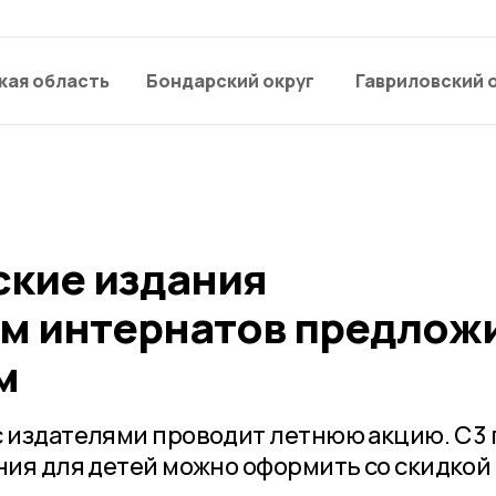
кая область
Бондарский округ
Гавриловский 
ские издания
м интернатов предлож
м
 издателями проводит летнюю акцию. С 3 
ния для детей можно оформить со скидкой