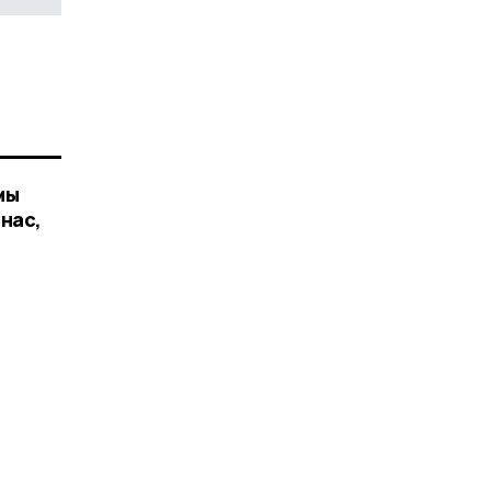
мы
 нас,