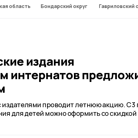
кая область
Бондарский округ
Гавриловский 
ские издания
м интернатов предлож
м
 издателями проводит летнюю акцию. С 3 
ния для детей можно оформить со скидкой