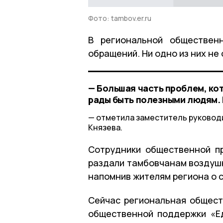
Фото: tambov.er.ru
В региональной обществен
обращений. Ни одно из них не
— Большая часть проблем, ко
рады быть полезными людям. К
отметила заместитель руковод
Князева.
Сотрудники общественной пр
раздали тамбовчанам воздушн
напомнив жителям региона о с
Сейчас региональная общест
общественной поддержки «Ед