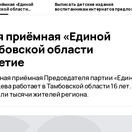
иёмная «Единой
Выписать детские издания
ской области
воспитанникам интернатов предло
е
никифоровцам
 приёмная «Единой
мбовской области
етие
ная приёмная Председателя партии «Еди
а работает в Тамбовской области 16 лет.
ли тысячи жителей региона.