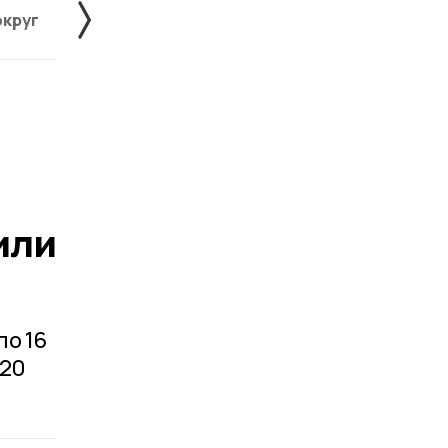
округ
Жердевский округ
Знаменский округ
или
по 16
 20