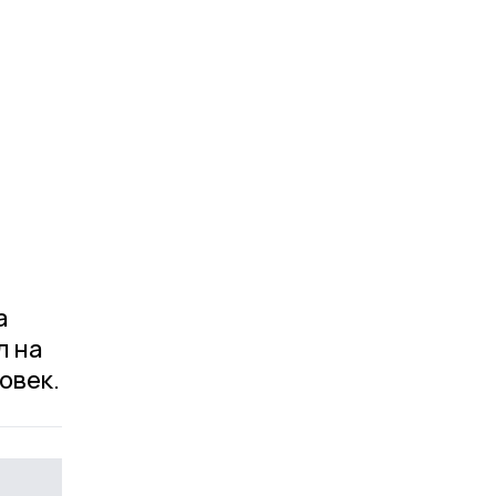
а
л на
овек.