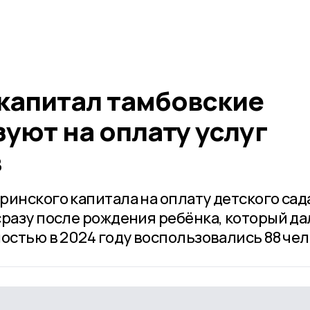
капитал тамбовские
уют на оплату услуг
в
ринского капитала на оплату детского сад
разу после рождения ребёнка, который да
остью в 2024 году воспользовались 88 чел