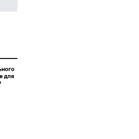
ьного
е для
Р