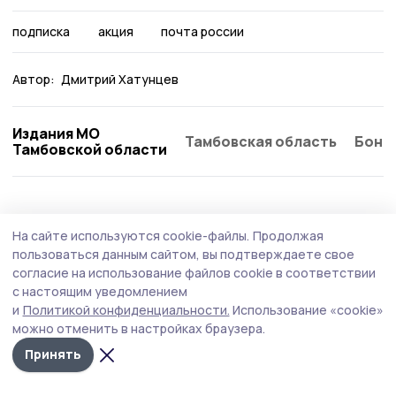
подписка
акция
почта россии
Автор:
Дмитрий Хатунцев
Издания МО
Тамбовская область
Бонд
Тамбовской области
Общество
4 августа , 15:03
На сайте используются cookie-файлы.
Продолжая
Недобросовестным подрядчиком работ в
пользоваться данным сайтом, вы подтверждаете свое
Никифоровском округе занялись
согласие на использование файлов cookie в соответствии
с настоящим уведомлением
судебные приставы
и
Политикой конфиденциальности.
Использование «cookie»
Вступило в законную силу судебное решение в
можно отменить в настройках браузера.
отношении подрядной организации, которая
Принять
ремонтировала плотину пруда неподалёку от деревни
Чебоксары. С ответчика взыщут 2,2 миллиона рублей.