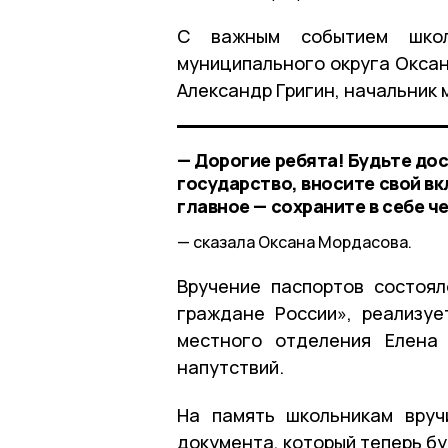
С важным событием школь
муниципального округа Окса
Александр Григин, начальник
— Дорогие ребята! Будьте до
государство, вносите свой вк
главное — сохраните в себе ч
сказала Оксана Мордасова.
Вручение паспортов состоя
граждане России», реализу
местного отделения Елена
напутствий.
На память школьникам вруч
документа, который теперь бу