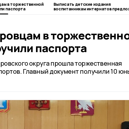
ам в торжественной
Выписать детские издания
ли паспорта
воспитанникам интернатов предло
никифоровцам
ровцам в торжественн
ручили паспорта
ровского округа прошла торжественная
ортов. Главный документ получили 10 юн