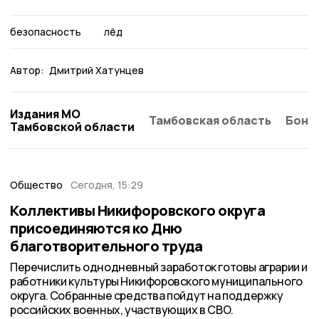
безопасность
лёд
Автор:
Дмитрий Хатунцев
Издания МО
Тамбовская область
Бонд
Тамбовской области
Общество
Сегодня, 15:29
Коллективы Никифоровского округа
присоединяются ко Дню
благотворительного труда
Перечислить однодневный заработок готовы аграрии и
работники культуры Никифоровского муниципального
округа. Собранные средства пойдут на поддержку
российских военных, участвующих в СВО.