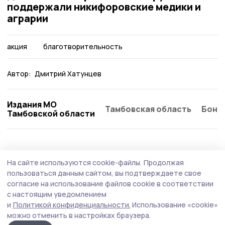
поддержали никифоровские медики и
аграрии
акция
благотворительность
Автор:
Дмитрий Хатунцев
Издания МО
Тамбовская область
Бонд
Тамбовской области
Общество
Сегодня, 08:48
На сайте используются cookie-файлы.
Продолжая
Езду в нетрезвом виде пресекают на
пользоваться данным сайтом, вы подтверждаете свое
никифоровских дорогах сотрудники
согласие на использование файлов cookie в соответствии
с настоящим уведомлением
Госавтоинспекции
и
Политикой конфиденциальности.
Использование «cookie»
Профилактическое мероприятие «Нетрезвый
можно отменить в настройках браузера.
водитель» начали 7 августа сотрудники