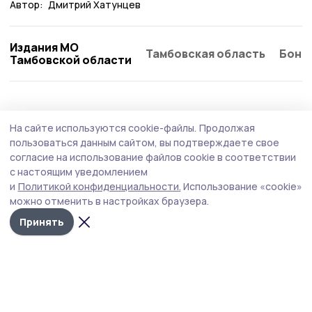
Автор:
Дмитрий Хатунцев
Издания МО
Тамбовская область
Бонд
Тамбовской области
Общество
7 августа , 15:29
На сайте используются cookie-файлы.
Продолжая
Коллективы Никифоровского округа
пользоваться данным сайтом, вы подтверждаете свое
присоединяются ко Дню
согласие на использование файлов cookie в соответствии
с настоящим уведомлением
благотворительного труда
и
Политикой конфиденциальности.
Использование «cookie»
Перечислить однодневный заработок готовы аграрии и
можно отменить в настройках браузера.
работники культуры Никифоровского муниципального
Принять
округа. Собранные средства пойдут на поддержку
российских военных, участвующих в СВО.