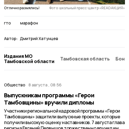
Отлично размялись!
Фото: школьный пресс-центр «READАКЦИЯ»
гто
марафон
Автор:
Дмитрий Хатунцев
Издания МО
Тамбовская область
Бонд
Тамбовской области
Общество
8 августа , 08:56
Выпускникам программы «Герои
Тамбовщины» вручили дипломы
Участники региональной кадровой программы «Герои
Тамбовщины» защитили выпускные проекты, которые
получили высокую оценку наставников. 7 августа глава
региона Евгений Первышов торжественно вручил им