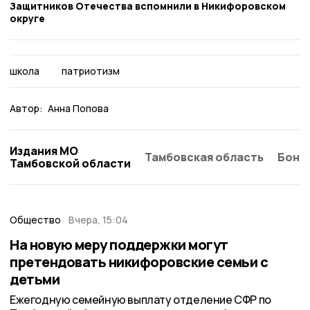
Защитников Отечества вспомнили в Никифоровском
округе
школа
патриотизм
Автор:
Анна Попова
Издания МО
Тамбовская область
Бонд
Тамбовской области
Общество
Вчера, 15:04
На новую меру поддержки могут
претендовать никифоровские семьи с
детьми
Ежегодную семейную выплату отделение СФР по