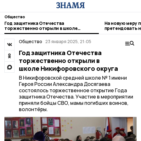
Общество
Год защитника Отечества
На новую меру 
торжественно открыли в школе
претендовать н
Никифоровского округа
детьми
Общество
23 января 2025, 21:05
Год защитника Отечества
торжественно открыли в
школе Никифоровского округа
В Никифоровской средней школе № 1 имени
Героя России Александра Досягаева
состоялось торжественное открытие Года
защитника Отечества. Участие в мероприятии
приняли бойцы СВО, мамы погибших воинов,
волонтёры.