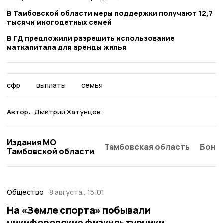
В Тамбовской области меры поддержки получают 12,7
тысячи многодетных семей
В ГД предложили разрешить использование
маткапитала для аренды жилья
сфр
выплаты
семья
Автор:
Дмитрий Хатунцев
Издания МО
Тамбовская область
Бонд
Тамбовской области
Общество
8 августа , 15:01
На «Земле спорта» побывали
никифоровские физкультурники