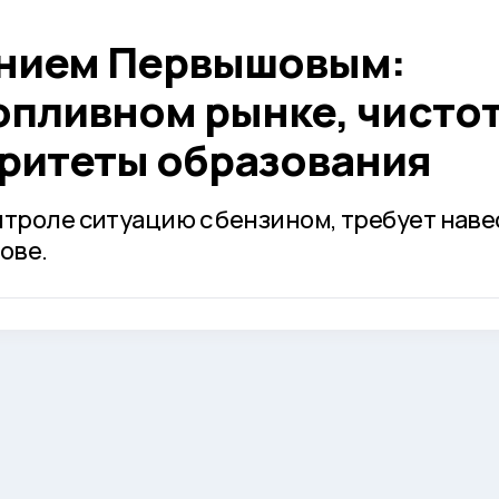
ением Первышовым:
опливном рынке, чистот
оритеты образования
нтроле ситуацию с бензином, требует наве
ове.