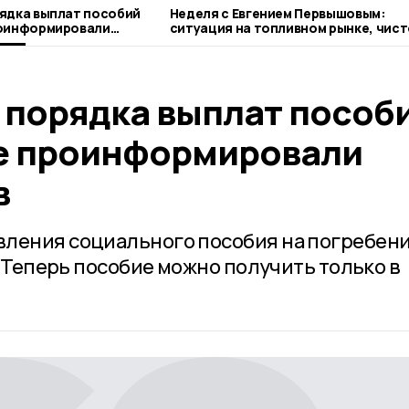
ядка выплат пособий
Неделя с Евгением Первышовым:
роинформировали
ситуация на топливном рынке, чист
городе и приоритеты образования
 порядка выплат пособ
е проинформировали
в
вления социального пособия на погребен
я. Теперь пособие можно получить только в