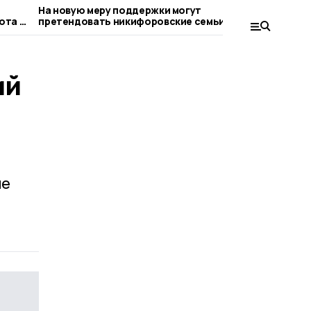
На новую меру поддержки могут
На «Земле
ота в
претендовать никифоровские семьи с
никифоро
детьми
ий
ие