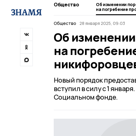
Общество
Об изменении пор
на погребение п
никифоровцев
Общество
28 января 2025, 09:03
Об изменении
на погребени
никифоровце
Новый порядок предоста
вступил в силу с 1 январ
Социальном фонде.