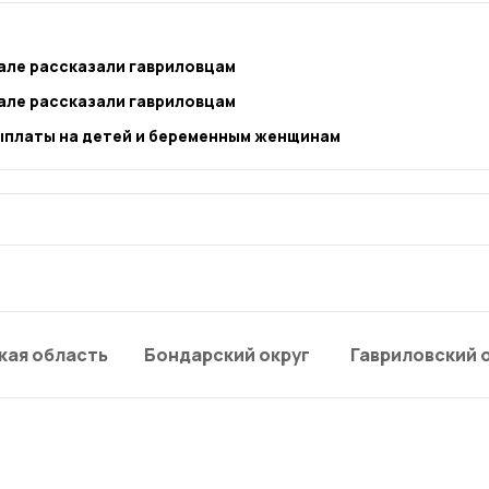
рале рассказали гавриловцам
рале рассказали гавриловцам
ыплаты на детей и беременным женщинам
кая область
Бондарский округ
Гавриловский 