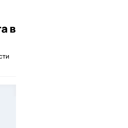
а в
сти