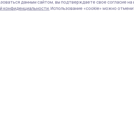
опливном рынке, чистот
зоваться данным сайтом, вы подтверждаете свое согласие на 
й конфиденциальности.
Использование «cookie» можно отменит
оритеты образования
нтроле ситуацию с бензином, требует наве
ове.