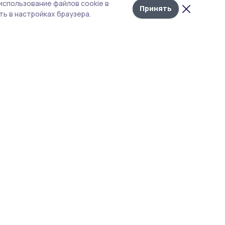
а в
использование файлов cookie в
новостей
Принять
ь в настройках браузера.
сти