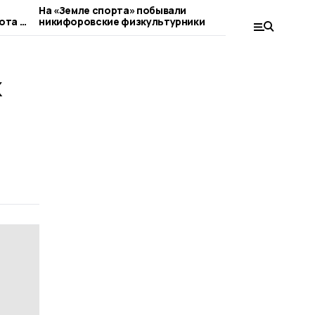
На «Земле спорта» побывали
Выпускник
ота в
никифоровские физкультурники
Тамбовщи
к