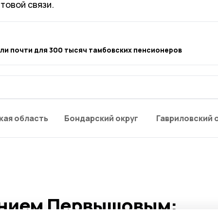
товой связи.
ли почти для 300 тысяч тамбовских пенсионеров
кая область
Бондарский округ
Гавриловский 
ением Первышовым: