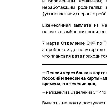
и беременным женщинам; п
неработающим родителям; 
(усыновлением) первого ребё
Ежемесячная выплата из ма
на счета тамбовских родителе
7 марта Отделение СФР по Т
за ребёнком до полутора ле
что плановая дата приходится
— Пенсии через банки в марте 
пособий и пенсий на карты «
времени, а в течение дня,
напомнили в Отделении СФР по 
Выплаты на почту поступают 