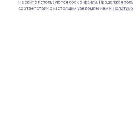
ситуация на т
На сайте используются cookie-файлы.
Продолжая поль
соответствии с настоящим уведомлением и
Политико
городе и при
Губернатор держит на ко
порядок с мусором в Тамб