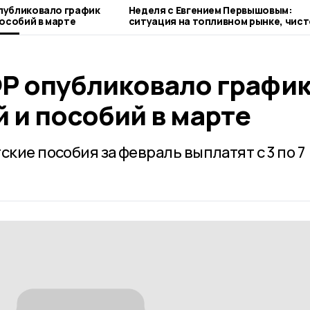
публиковало график
Неделя с Евгением Первышовым:
пособий в марте
ситуация на топливном рынке, чист
городе и приоритеты образования
Р опубликовало графи
 и пособий в марте
ские пособия за февраль выплатят с 3 по 7