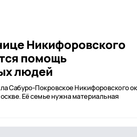
нице Никифоровского
ется помощь
ых людей
ела Сабуро-Покровское Никифоровского о
Москве. Её семье нужна материальная