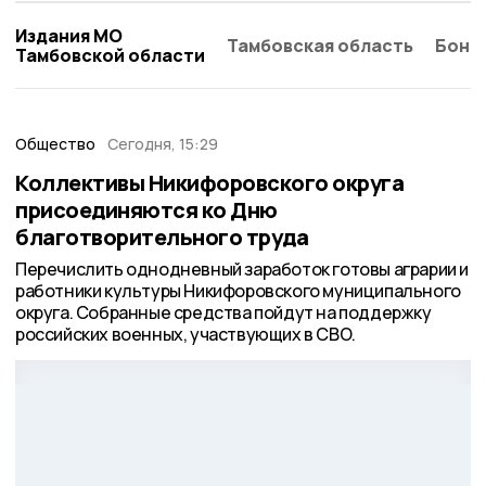
Издания МО
Тамбовская область
Бонд
Тамбовской области
Общество
Сегодня, 15:29
Коллективы Никифоровского округа
присоединяются ко Дню
благотворительного труда
Перечислить однодневный заработок готовы аграрии и
работники культуры Никифоровского муниципального
округа. Собранные средства пойдут на поддержку
российских военных, участвующих в СВО.