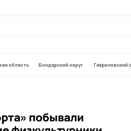
кая область
Бондарский округ
Гавриловский 
орта» побывали
е физкультурники