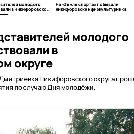
авителей молодого
На «Земле спорта» побывали
овали в Никифоровском
никифоровские физкультурники
дставителей молодого
ствовали в
м округе
 Дмитриевка Никифоровского округа прош
тия по случаю Дня молодёжи.