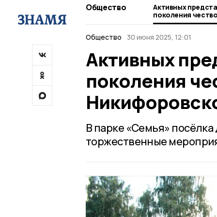
Общество
Активных предст
поколения честв
округе
Общество
30 июня 2025, 12:01
Активных пре
поколения че
Никифоровско
В парке «Семья» посёлка
торжественные мероприя