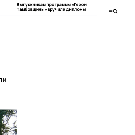
Выпускникам программы «Герои
Коллектив
Тамбовщины» вручили дипломы
присоеди
благотвор
ли