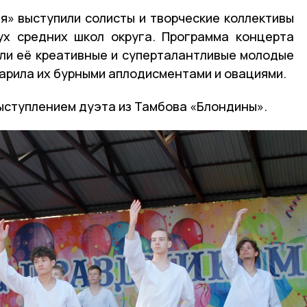
я» выступили солисты и творческие коллективы
ух средних школ округа. Программа концерта
али её креативные и суперталантливые молодые
арила их бурными аплодисментами и овациями.
ступлением дуэта из Тамбова «Блондины».