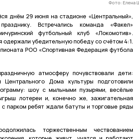
Фото: Елена 
йся днём 29 июня на стадионе «Центральный»,
разднику. Встречались команда «Факел»
мичуринский футбольный клуб «Локомотив».
я одержали убедительную победу со счётом 4:1.
мпионата РОО «Спортивная Федерация футбола
раздничную атмосферу почувствовали дети:
и Центрального Дома культуры подготовили
рограмму: шоу с мыльными пузырями, весёлые
ыгрыш лотереи и, конечно же, зажигательная
 с парком ребят ждали батуты и торговые ряды
родолжилась торжественным чествованием
околения, которые живут, учатся и работают