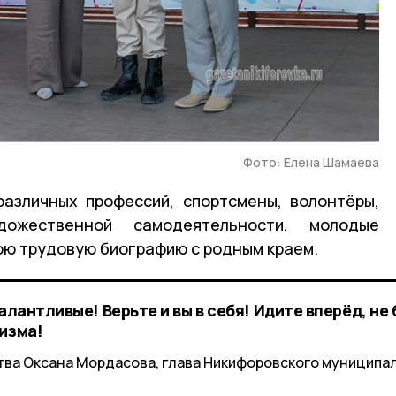
Фото: Елена Шамаева
различных профессий, спортсмены, волонтёры,
дожественной самодеятельности, молодые
вою трудовую биографию с родным краем.
алантливые! Верьте и вы в себя! Идите вперёд, не
изма!
тва Оксана Мордасова, глава Никифоровского муниципа