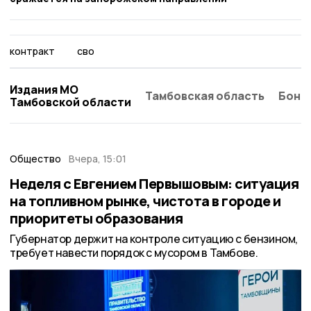
контракт
сво
Издания МО
Тамбовская область
Бонд
Тамбовской области
Общество
Вчера, 15:01
Неделя с Евгением Первышовым: ситуация
на топливном рынке, чистота в городе и
приоритеты образования
Губернатор держит на контроле ситуацию с бензином,
требует навести порядок с мусором в Тамбове.