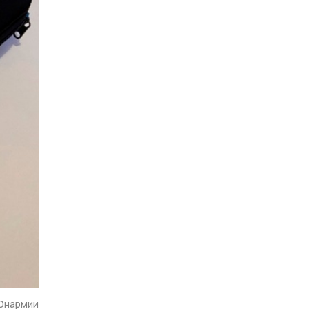
Юнармии