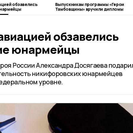
ацией обзавелись
Выпускникам программы «Герои
юнармейцы
Тамбовщины» вручили дипломы
авиацией обзавелись
ие юнармейцы
роя России Александра Досягаева подари
ятельность никифоровских юнармейцев
едеральном уровне.