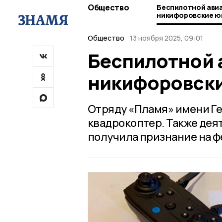
Общество
Беспилотной ави
никифоровские 
Общество
13 ноября 2025, 09:01
Беспилотной 
никифоровск
Отряду «Пламя» имени Ге
квадрокоптер. Также де
получила признание на ф