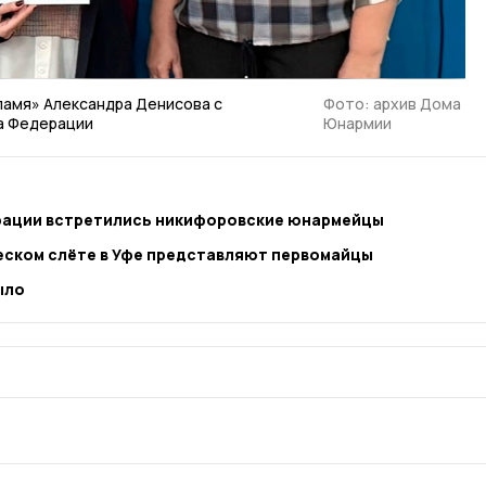
ламя» Александра Денисова с
Фото: архив Дома
а Федерации
Юнармии
рации встретились никифоровские юнармейцы
еском слёте в Уфе представляют первомайцы
ыло