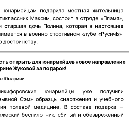
м юнармейцам подарила местная жительница
ятиклассник Максим, состоит в отряде «Пламя»,
и старшая дочь Полина, которая в настоящее
нимается в военно-спортивном клубе «РусичЪ».
о достоинству.
ость открыть для юнармейцев новое направление
рине Жуковой за подарок!
е Юнармии.
икифоровские юнармейцы уже получили
озывной Сэм» образцы снаряжения и учебного
ния полевой медицине. В составе подарка —
ажеский беспилотник, сбитый и обезвреженный