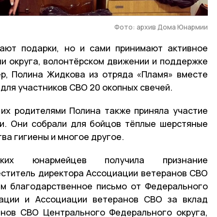
Фото: архив Дома Юнармии
ают подарки, но и сами принимают активное
и округа, волонтёрском движении и поддержке
ер, Полина Жидкова из отряда «Пламя» вместе
для участников СВО 20 окопных свечей.
 их родителями Полина также приняла участие
и. Они собрали для бойцов тёплые шерстяные
тва гигиены и многое другое.
вских юнармейцев получила признание
еститель директора Ассоциации ветеранов СВО
им благодарственное письмо от Федерального
ации и Ассоциации ветеранов СВО за вклад
анов СВО Центрального Федерального округа,