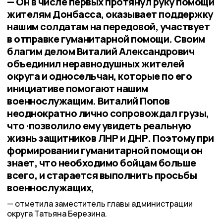
— Он в числе первых протянул руку помощи
жителям Донбасса, оказывает поддержку
нашим солдатам на передовой, участвует
в отправке гуманитарной помощи. Своим
благим делом Виталий Александрович
объединил неравнодушных жителей
округа и односельчан, которые по его
инициативе помогают нашим
военнослужащим. Виталий Попов
неоднократно лично сопровождал грузы,
что ·позволило ему увидеть реальную
жизнь защитников ЛНР и ДНР. Поэтому при
формировании гуманитарной помощи он
знает, что необходимо бойцам больше
всего, и старается выполнить просьбы
военнослужащих,
отметила заместитель главы администрации
округа Татьяна Березина.