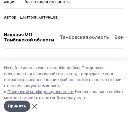
акция
благотворительность
Автор:
Дмитрий Хатунцев
Издания МО
Тамбовская область
Бонд
Тамбовской области
Общество
Сегодня, 08:48
На сайте используются cookie-файлы.
Продолжая
Езду в нетрезвом виде пресекают на
пользоваться данным сайтом, вы подтверждаете свое
никифоровских дорогах сотрудники
согласие на использование файлов cookie в соответствии
с настоящим уведомлением
Госавтоинспекции
и
Политикой конфиденциальности.
Использование «cookie»
Профилактическое мероприятие «Нетрезвый
можно отменить в настройках браузера.
водитель» начали 7 августа сотрудники
Принять
Госавтоинспекции МОМВД России «Мичуринский».
Проводят его и в Никифоровском округе.