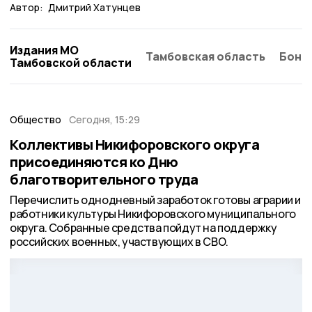
Автор:
Дмитрий Хатунцев
Издания МО
Тамбовская область
Бонд
Тамбовской области
Общество
Сегодня, 15:29
Коллективы Никифоровского округа
присоединяются ко Дню
благотворительного труда
Перечислить однодневный заработок готовы аграрии и
работники культуры Никифоровского муниципального
округа. Собранные средства пойдут на поддержку
российских военных, участвующих в СВО.