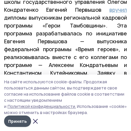
школы государственного управления Олегом
Кондратенко Евгений Первышов
вручил
дипломы выпускникам региональной кадровой
программы «Герои Тамбовщины». Эта
программа разрабатывалась по инициативе
Евгения Первышова — выпускника
федеральной программы «Время героев», и
реализовывалась вместе с его коллегами по
программе — Алексеем Кондратьевым и
Константином Кутейниковым. Заявку в
программу подали почти 400 участников и
На сайте используются cookie-файлы.
Продолжая
ветеранов СВО. После всех вступительных
пользоваться данным сайтом, вы подтверждаете свое
согласие на использование файлов cookie в соответствии
испытаний участниками первого потока стали
с настоящим уведомлением
27 ребят.
и
Политикой конфиденциальности.
Использование «cookie»
можно отменить в настройках браузера.
Принять
— У них уже есть важные управленческие