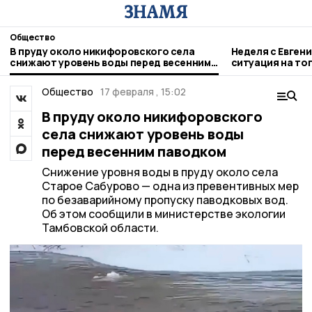
Общество
В пруду около никифоровского села
Неделя с Евген
снижают уровень воды перед весенним
ситуация на то
паводком
городе и приор
Общество
17 февраля , 15:02
В пруду около никифоровского
села снижают уровень воды
перед весенним паводком
Снижение уровня воды в пруду около села
Старое Сабурово — одна из превентивных мер
по безаварийному пропуску паводковых вод.
Об этом сообщили в министерстве экологии
Тамбовской области.