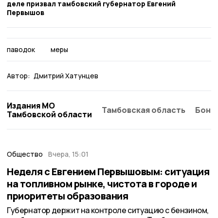
деле призвал тамбовский губернатор Евгений
Первышов
паводок
меры
Автор:
Дмитрий Хатунцев
Издания МО
Тамбовская область
Бонд
Тамбовской области
Общество
Вчера, 15:01
Неделя с Евгением Первышовым: ситуация
на топливном рынке, чистота в городе и
приоритеты образования
Губернатор держит на контроле ситуацию с бензином,