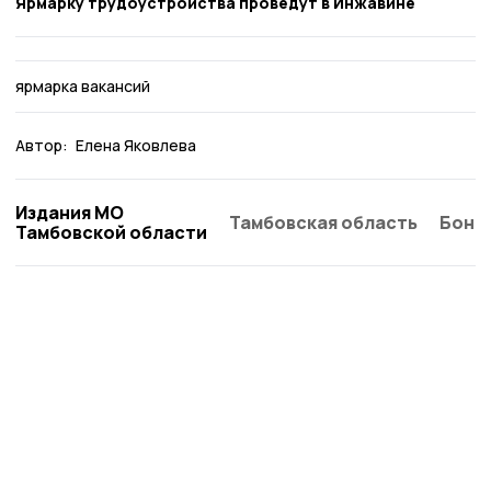
Ярмарку трудоустройства проведут в Инжавине
ярмарка вакансий
Автор:
Елена Яковлева
Издания МО
Тамбовская область
Бонд
Тамбовской области