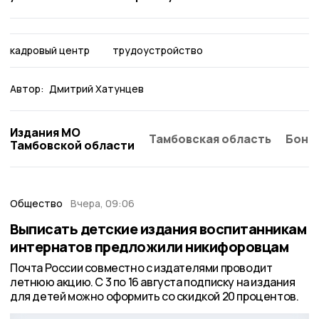
кадровый центр
трудоустройство
Автор:
Дмитрий Хатунцев
Издания МО
Тамбовская область
Бонд
Тамбовской области
Общество
Вчера, 09:06
Выписать детские издания воспитанникам
интернатов предложили никифоровцам
Почта России совместно с издателями проводит
летнюю акцию. С 3 по 16 августа подписку на издания
для детей можно оформить со скидкой 20 процентов.