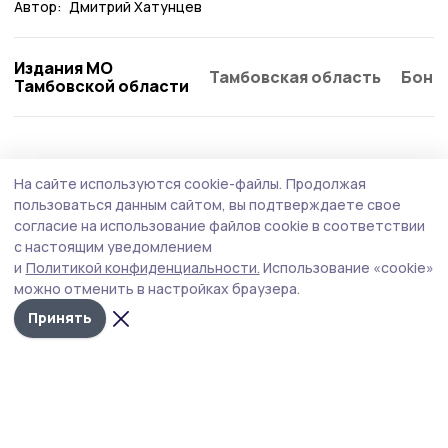
Автор:
Дмитрий Хатунцев
Издания МО
Тамбовская область
Бонд
Тамбовской области
Общество
4 августа , 15:03
На сайте используются cookie-файлы.
Продолжая
Недобросовестным подрядчиком работ в
пользоваться данным сайтом, вы подтверждаете свое
Никифоровском округе занялись
согласие на использование файлов cookie в соответствии
с настоящим уведомлением
судебные приставы
и
Политикой конфиденциальности.
Использование «cookie»
Вступило в законную силу судебное решение в
можно отменить в настройках браузера.
отношении подрядной организации, которая
Принять
ремонтировала плотину пруда неподалёку от деревни
Чебоксары. С ответчика взыщут 2,2 миллиона рублей.