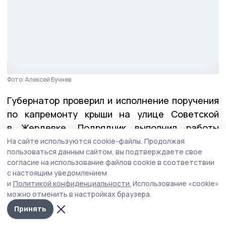
Фото: Алексей Бучнев
Губернатор проверил и исполнение поручения
по капремонту крыши на улице Советской
в Жердевке. Подрядчик выполнил работы
в полном объёме и раньше обещанного срока.
На сайте используются cookie-файлы.
Продолжая
пользоваться данным сайтом, вы подтверждаете свое
согласие на использование файлов cookie в соответствии
Герои Тамбовщины
с настоящим уведомлением
и
Политикой конфиденциальности.
Использование «cookie»
На этой неделе вместе с директором Высшей
можно отменить в настройках браузера.
школы государственного управления Олегом
Принять
Кондратенко Евгений Первышов
вручил