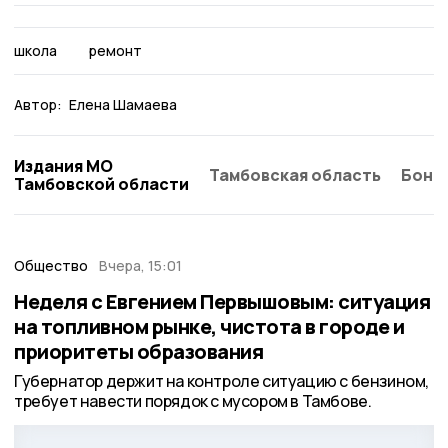
школа
ремонт
Автор:
Елена Шамаева
Издания МО
Тамбовская область
Бонд
Тамбовской области
Общество
Вчера, 15:01
Неделя с Евгением Первышовым: ситуация
на топливном рынке, чистота в городе и
приоритеты образования
Губернатор держит на контроле ситуацию с бензином,
требует навести порядок с мусором в Тамбове.