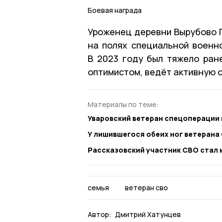
Боевая награда
Уроженец деревни Вырубово П
на полях специальной военн
В 2023 году был тяжело ране
оптимистом, ведёт активную 
Материалы по теме:
Уваровский ветеран спецоперации 
У лишившегося обеих ног ветерана
Рассказовский участник СВО стал
семья
ветеран сво
Автор:
Дмитрий Хатунцев