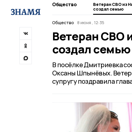
Общество
Ветеран СВО из Н
создал семью
Общество
8 июня , 12:35
Ветеран СВО 
создал семью
В посёлке Дмитриевка со
Оксаны Шпынёвых. Ветер
супругу поздравила глав