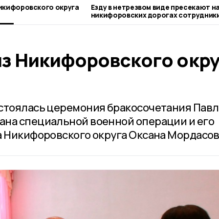
икифоровского округа
Езду в нетрезвом виде пресекают н
никифоровских дорогах сотрудник
Госавтоинспекции
из Никифоровского окру
стоялась церемония бракосочетания Павл
ана специальной военной операции и его
а Никифоровского округа Оксана Мордасов