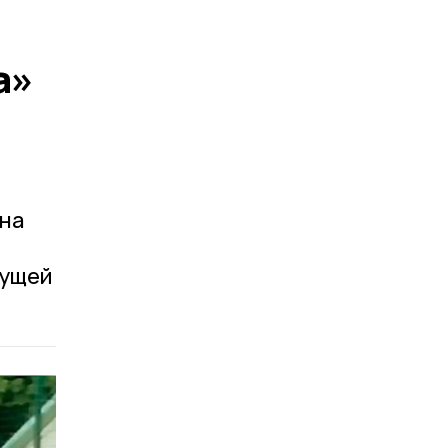
а»
 на
дущей