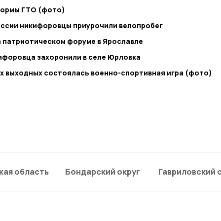
нормы ГТО (фото)
оссии никифоровцы приурочили велопробег
а патриотическом форуме в Ярославле
ифоровца захоронили в селе Юрловка
х выходных состоялась военно-спортивная игра (фото)
кая область
Бондарский округ
Гавриловский 