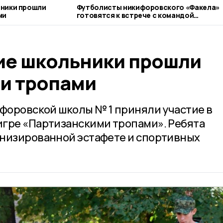
ники прошли
Футболисты никифоровского «Факела»
ми
готовятся к встрече с командой
Котовска
е школьники прошли
и тропами
ифоровской школы № 1 приняли участие в
гре «Партизанскими тропами». Ребята
енизированной эстафете и спортивных