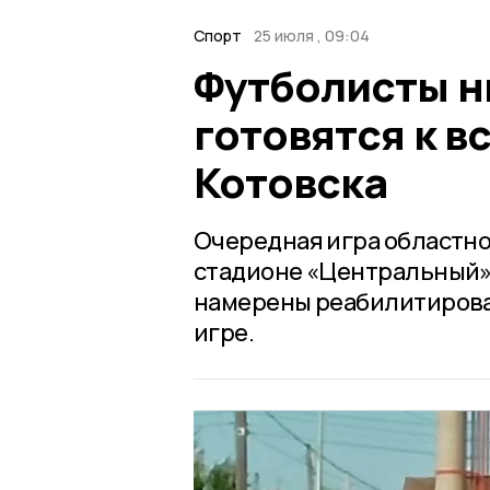
Спорт
25 июля , 09:04
Футболисты н
готовятся к в
Котовска
Очередная игра областно
стадионе «Центральный»
намерены реабилитирова
игре.