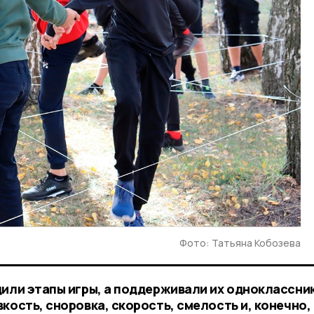
Фото: Татьяна Кобозева
дили этапы игры, а поддерживали их одноклассни
кость, сноровка, скорость, смелость и, конечно,