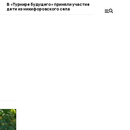
В «Турнире будущего» приняли участие
Лучшим бомба
дети из никифоровского села
чемпионата о
никифоровско