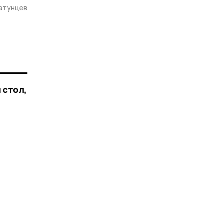
атунцев
 стол,