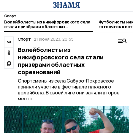
Спорт
Волейболисты из никифоровского села
Футболисты ни
стали призёрами областных
готовятся к вс
соревнований
Котовска
Спорт
21 июня 2023, 20:55
Волейболисты из
никифоровского села стали
призёрами областных
соревнований
Спортсмены из села Сабуро-Покровское
приняли участие в фестивале пляжного
волейбола. В своей лиге они заняли второе
место.