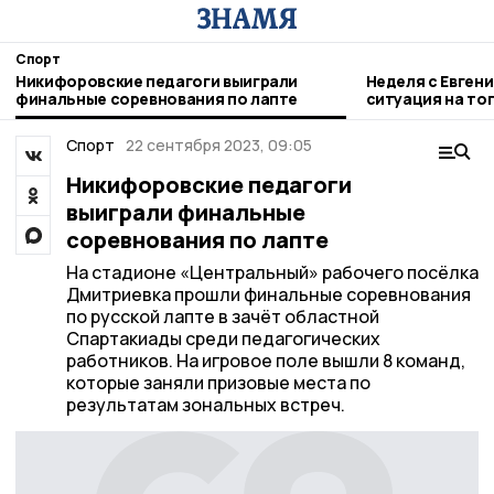
Спорт
Никифоровские педагоги выиграли
Неделя с Евген
финальные соревнования по лапте
ситуация на то
городе и приор
Спорт
22 сентября 2023, 09:05
Никифоровские педагоги
выиграли финальные
соревнования по лапте
На стадионе «Центральный» рабочего посёлка
Дмитриевка прошли финальные соревнования
по русской лапте в зачёт областной
Спартакиады среди педагогических
работников. На игровое поле вышли 8 команд,
которые заняли призовые места по
результатам зональных встреч.