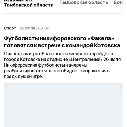
Тамбовская область
Бонд
Тамбовской области
Спорт
25 июля , 09:04
Футболисты никифоровского «Факела»
готовятся к встрече с командой Котовска
Очередная игра областного чемпионата пройдёт в
городе Котовске на стадионе «Центральный» 26 июля.
Никифоровские футболисты намерены
реабилитироваться после обидного поражения в
предыдущей игре.