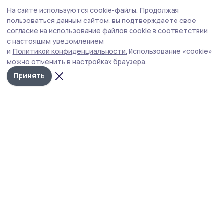
Спорт
21 июля , 12:02
На сайте используются cookie-файлы.
Продолжая
В «Турнире будущего» приняли участие
пользоваться данным сайтом, вы подтверждаете свое
дети из никифоровского села
согласие на использование файлов cookie в соответствии
с настоящим уведомлением
В селе Сабуро-Покровское Никифоровского
и
Политикой конфиденциальности.
Использование «cookie»
муниципального округа состоялся турнир по пляжному
можно отменить в настройках браузера.
волейболу среди детей до 15 лет. Победителям
вручили медали.
Принять