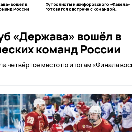
ава» вошёл в
Футболисты никифоровского «Факела»
команд России
готовятся к встрече с командой
Котовска
уб «Держава» вошёл в
ческих команд России
ла четвёртое место по итогам «Финала во