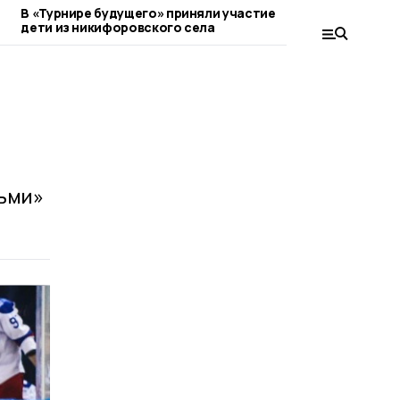
В «Турнире будущего» приняли участие
Лучшим бомба
дети из никифоровского села
чемпионата о
никифоровско
сьми»