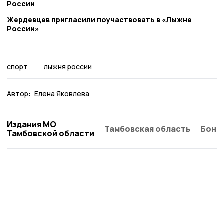
России
Жердевцев пригласили поучаствовать в «Лыжне
России»
спорт
лыжня россии
Автор:
Елена Яковлева
Издания МО
Тамбовская область
Бонд
Тамбовской области