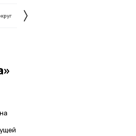
округ
Жердевский округ
Знаменский округ
а»
 на
дущей