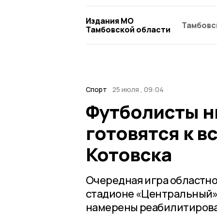
Издания МО
Тамбовс
Тамбовской области
Спорт
25 июля , 09:04
Футболисты н
готовятся к в
Котовска
Очередная игра областно
стадионе «Центральный»
намерены реабилитирова