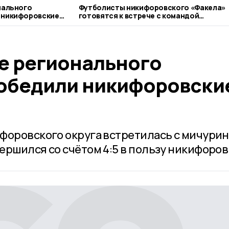
нального
Футболисты никифоровского «Факела»
 никифоровские
готовятся к встрече с командой
Котовска
ре регионального
обедили никифоровски
форовского округа встретилась с мичури
ершился со счётом 4:5 в пользу никифоров