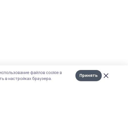
использование файлов cookie в
Принять
ь в настройках браузера.
тика конфиденциальности
 содержит сервисы, использующие
ies. Продолжая пользоваться данным
ом, вы подтверждаете свое согласие на
льзование файлов cookie в соответствии с
тоящим уведомлением и Политикой
иденциальности. Использование «cookie»