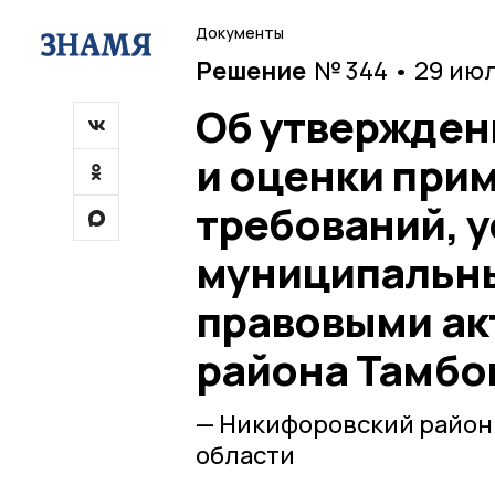
Документы
Решение
№ 344 • 29 ию
Об утвержден
и оценки при
требований, 
муниципальн
правовыми ак
района Тамбо
— Никифоровский район
области