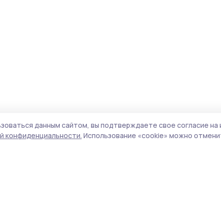
зоваться данным сайтом, вы подтверждаете свое согласие на 
й конфиденциальности.
Использование «cookie» можно отменит
Учредитель и издатель:
ООО «Издательский
Поли
дом «Тамбов»
Сайт
Адрес редакции:
392000, Тамбовская обл.,
cook
г.Тамбов, ш. Моршанское, д.14а
сайт
Номер телефона редакции:
8 (4752) 45-05-
испо
76
нас
Электронная почта редакции:
znam-
конф