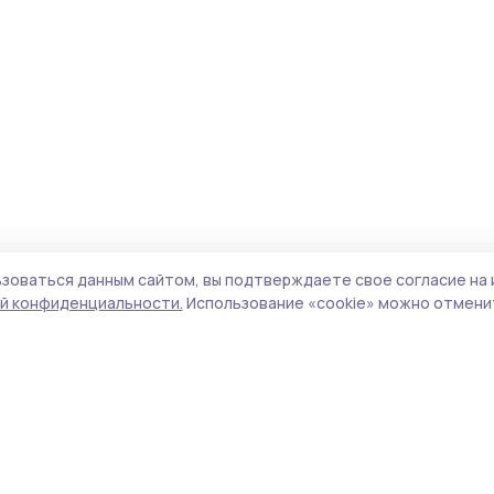
зоваться данным сайтом, вы подтверждаете свое согласие на 
й конфиденциальности.
Использование «cookie» можно отменит
Учредитель и издатель:
ООО «Издательский
Поли
дом «Тамбов»
Сайт
Адрес редакции:
392000, Тамбовская обл.,
cook
г.Тамбов, ш. Моршанское, д.14а
сайт
Номер телефона редакции:
8 (4752) 45-05-
испо
76
нас
Электронная почта редакции:
znam-
конф