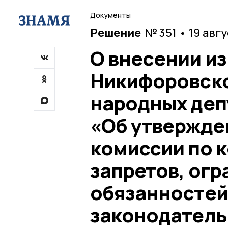
Документы
Решение
№ 351 • 19 авг
О внесении и
Никифоровско
народных депу
«Об утвержде
комиссии по 
запретов, огр
обязанностей
законодатель