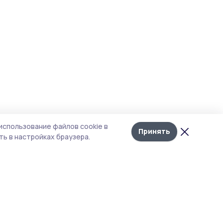
использование файлов cookie в
Принять
ь в настройках браузера.
тика конфиденциальности
 содержит сервисы, использующие
ies. Продолжая пользоваться данным
ом, вы подтверждаете свое согласие на
льзование файлов cookie в соответствии с
тоящим уведомлением и Политикой
иденциальности. Использование «cookie»