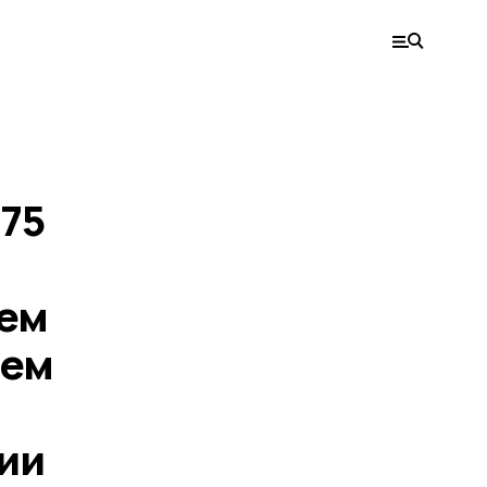
1
275
ием
ием
ии