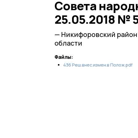
Совета народ
25.05.2018 № 
— Никифоровский район
области
Файлы:
436 Реш.внес.измен.в Полож.pdf