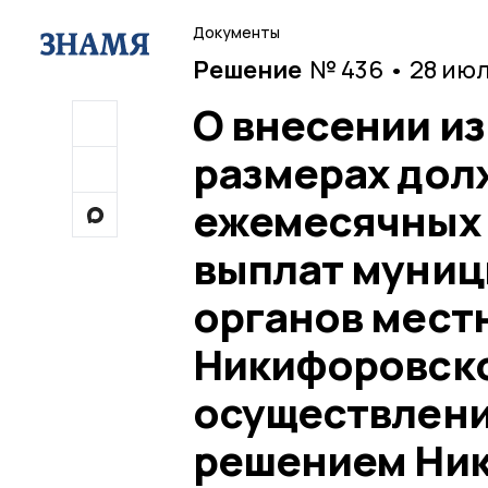
Документы
Решение
№ 436 • 28 ию
О внесении и
размерах дол
ежемесячных 
выплат муни
органов мест
Никифоровско
осуществлени
решением Ник