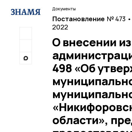
Документы
Постановление
№ 473 •
2022
О внесении и
администраци
498 «Об утве
муниципально
муниципально
«Никифоровск
области», пр