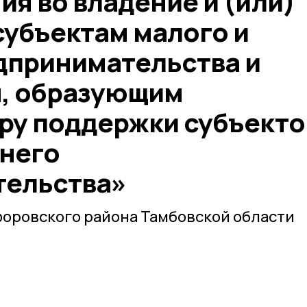
я во владение и (или)
субъектам малого и
дпринимательства и
, образующим
ру поддержки субъекто
днего
тельства»
оровского района Тамбовской области