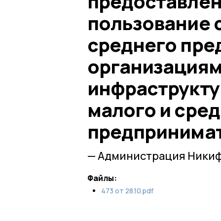
предоставлени
пользование 
среднего пре
организациям
инфраструкту
малого и сре
предпринима
— Администрация Никиф
Файлы:
473 от 28.10.pdf