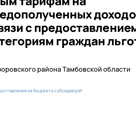
ым тарифам на
едополученных доходо
вязи с предоставление
тегориям граждан льго
оровского района Тамбовской области
доставления из бюджета субсидий.pdf