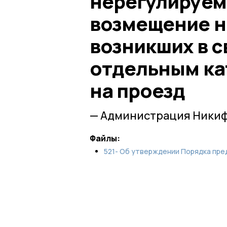
нерегулируем
возмещение н
возникших в с
отдельным ка
на проезд
— Администрация Никиф
Файлы:
521- Об утверждении Порядка пре