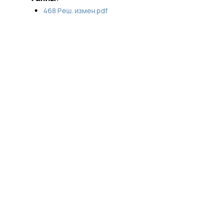
468 Реш. измен.pdf