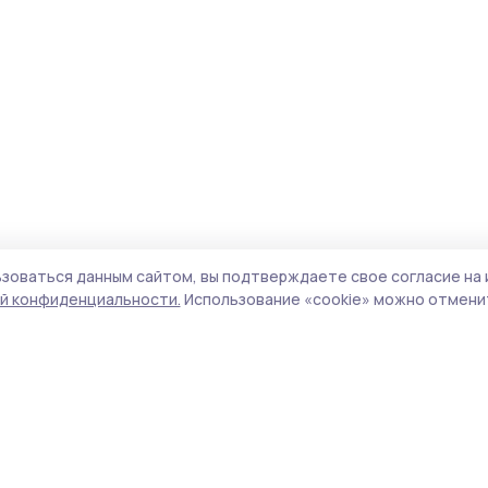
зоваться данным сайтом, вы подтверждаете свое согласие на 
й конфиденциальности.
Использование «cookie» можно отменит
Учредитель и издатель:
ООО «Издательский
Поли
дом «Тамбов»
Сайт
Адрес редакции:
392000, Тамбовская обл.,
cook
г.Тамбов, ш. Моршанское, д.14а
сайт
Номер телефона редакции:
8 (4752) 45-05-
испо
76
нас
Электронная почта редакции:
znam-
конф