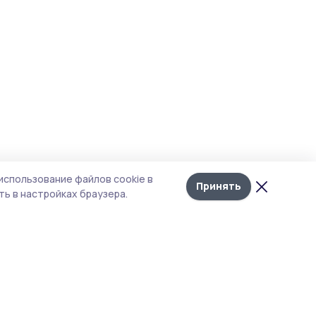
использование файлов cookie в
Принять
ь в настройках браузера.
тика конфиденциальности
 содержит сервисы, использующие
ies. Продолжая пользоваться данным
ом, вы подтверждаете свое согласие на
льзование файлов cookie в соответствии с
тоящим уведомлением и Политикой
иденциальности. Использование «cookie»