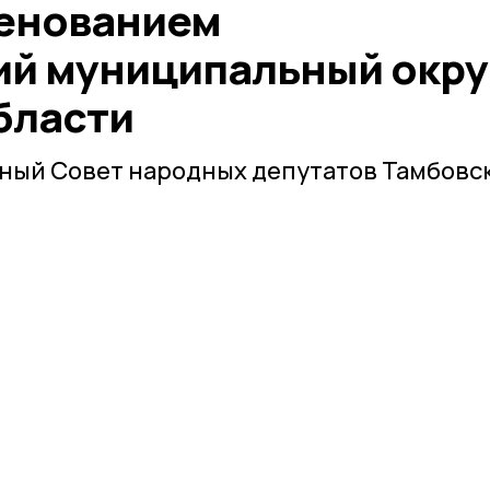
менованием
й муниципальный окру
бласти
ный Совет народных депутатов Тамбовс