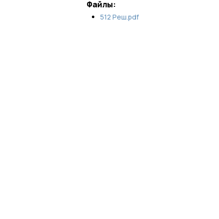
Файлы:
512 Реш.pdf