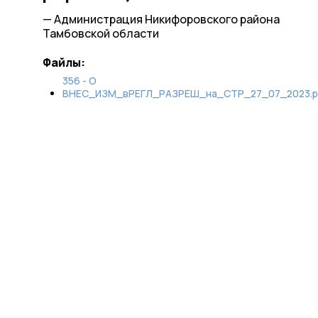
— Администрация Никифоровского района
Тамбовской области
Файлы:
356 - О
ВНЕС_ИЗМ_вРЕГЛ_РАЗРЕШ_на_СТР_27_07_2023.p