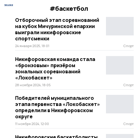
#баскетбол
Отборочный этап соревнований
на кубок Мичуринской епархии
выиграли никифоровские
спортсменки
24 января 2025, 18:01
Спорт
Никифоровская команда стала
«бронзовым» призёром
зональных соревнований
«Локобаскет»
28 ноября 2024, 18:05
Спорт
Победителей муниципального
этапа первенства «Локобаскет»
определили в Никифоровском
округе
11 ноября 2024, 12:00
Спорт
Никифоровские баскетболисты