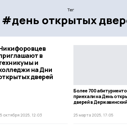
Тег
#день открытых двер
Никифоровцев
приглашают в
техникумы и
колледжи на Дни
открытых дверей
Более 700 абитуриенто
приехали на День откр
дверей в Державински
15 октября 2025, 12:03
25 марта 2025, 17:05