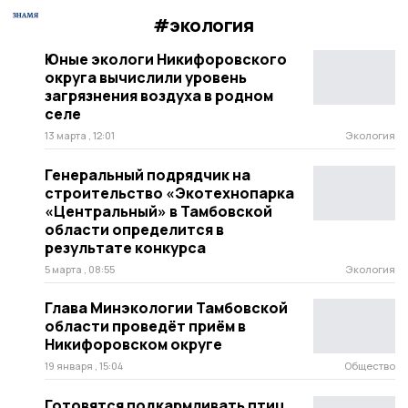
#экология
Юные экологи Никифоровского
округа вычислили уровень
загрязнения воздуха в родном
селе
13 марта , 12:01
Экология
Генеральный подрядчик на
строительство «Экотехнопарка
«Центральный» в Тамбовской
области определится в
результате конкурса
5 марта , 08:55
Экология
Глава Минэкологии Тамбовской
области проведёт приём в
Никифоровском округе
19 января , 15:04
Общество
Готовятся подкармливать птиц