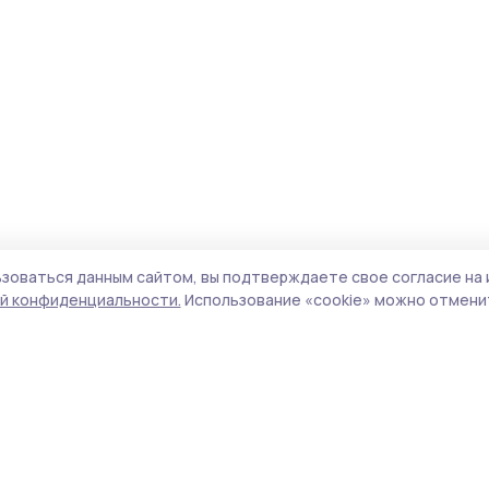
зоваться данным сайтом, вы подтверждаете свое согласие на 
й конфиденциальности.
Использование «cookie» можно отменит
Учредитель и издатель:
ООО «Издательский
Поли
дом «Тамбов»
Сайт
Адрес редакции:
392000, Тамбовская обл.,
cook
г.Тамбов, ш. Моршанское, д.14а
сайт
Номер телефона редакции:
8 (4752) 45-05-
испо
76
нас
Электронная почта редакции:
znam-
конф