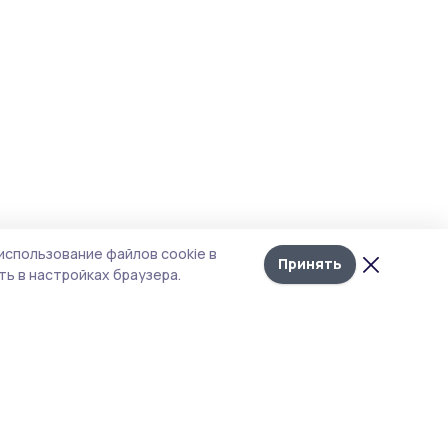
использование файлов cookie в
Принять
ь в настройках браузера.
тика конфиденциальности
 содержит сервисы, использующие
ies. Продолжая пользоваться данным
ом, вы подтверждаете свое согласие на
льзование файлов cookie в соответствии с
тоящим уведомлением и Политикой
иденциальности. Использование «cookie»