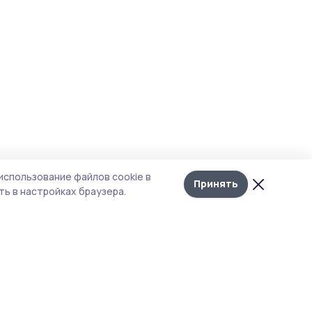
использование файлов cookie в
Принять
ь в настройках браузера.
тика конфиденциальности
 содержит сервисы, использующие
ies. Продолжая пользоваться данным
ом, вы подтверждаете свое согласие на
льзование файлов cookie в соответствии с
тоящим уведомлением и Политикой
иденциальности. Использование «cookie»