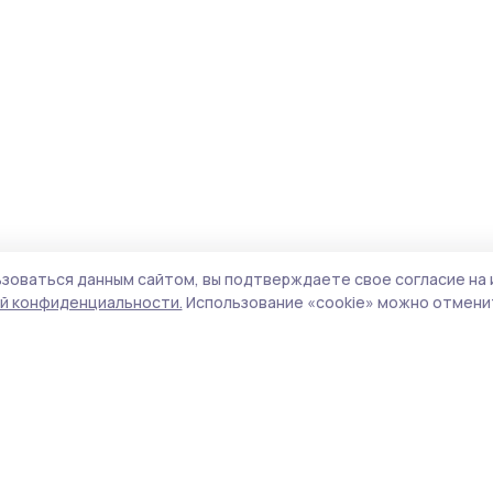
зоваться данным сайтом, вы подтверждаете свое согласие на 
й конфиденциальности.
Использование «cookie» можно отменит
Учредитель и издатель:
ООО «Издательский
Поли
дом «Тамбов»
Сайт
Адрес редакции:
392000, Тамбовская обл.,
cook
г.Тамбов, ш. Моршанское, д.14а
сайт
Номер телефона редакции:
8 (4752) 45-05-
испо
76
нас
Электронная почта редакции:
znam-
конф