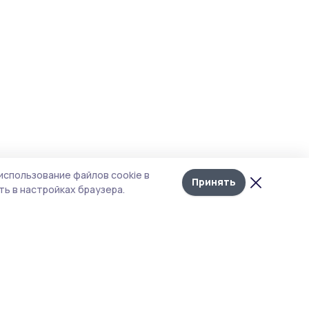
использование файлов cookie в
Принять
ь в настройках браузера.
тика конфиденциальности
 содержит сервисы, использующие
ies. Продолжая пользоваться данным
ом, вы подтверждаете свое согласие на
льзование файлов cookie в соответствии с
тоящим уведомлением и Политикой
иденциальности. Использование «cookie»