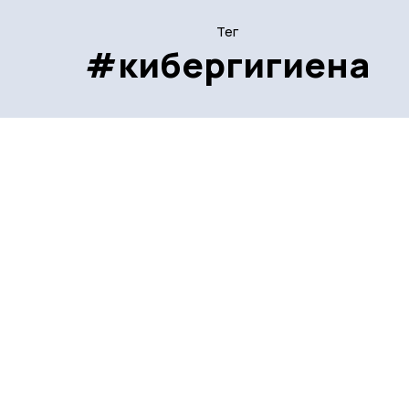
Тег
#кибергигиена