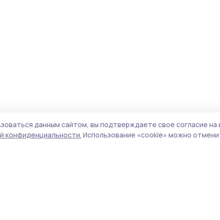
зоваться данным сайтом, вы подтверждаете свое согласие на 
й конфиденциальности.
Использование «cookie» можно отменит
Учредитель и издатель:
ООО «Издательский
Поли
дом «Тамбов»
Сайт
Адрес редакции:
392000, Тамбовская обл.,
cook
г.Тамбов, ш. Моршанское, д.14а
сайт
Номер телефона редакции:
8 (4752) 45-05-
испо
76
нас
Электронная почта редакции:
znam-
конф