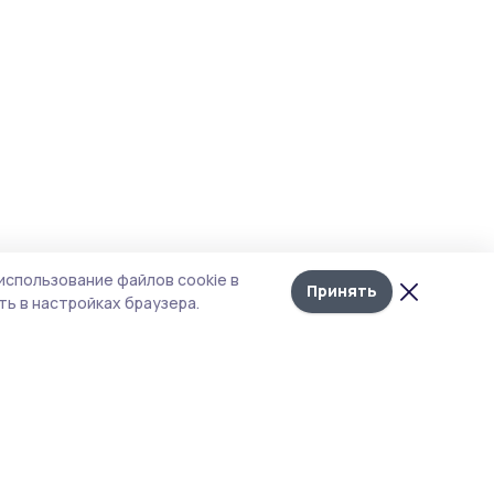
использование файлов cookie в
Принять
ь в настройках браузера.
тика конфиденциальности
 содержит сервисы, использующие
ies. Продолжая пользоваться данным
ом, вы подтверждаете свое согласие на
льзование файлов cookie в соответствии с
тоящим уведомлением и Политикой
иденциальности. Использование «cookie»