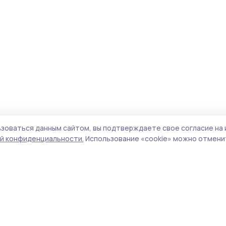
зоваться данным сайтом, вы подтверждаете свое согласие на 
й конфиденциальности.
Использование «cookie» можно отменит
Учредитель и издатель:
ООО «Издательский
Поли
дом «Тамбов»
Сайт
Адрес редакции:
392000, Тамбовская обл.,
cook
г.Тамбов, ш. Моршанское, д.14а
сайт
Номер телефона редакции:
8 (4752) 45-05-
испо
76
нас
Электронная почта редакции:
znam-
конф