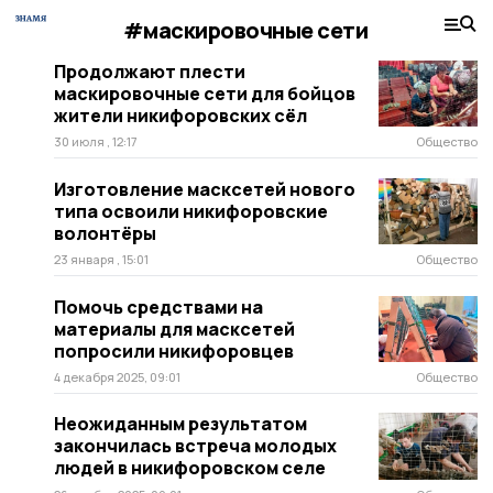
#маскировочные сети
Продолжают плести
маскировочные сети для бойцов
жители никифоровских сёл
30 июля , 12:17
Общество
Изготовление масксетей нового
типа освоили никифоровские
волонтёры
23 января , 15:01
Общество
Помочь средствами на
материалы для масксетей
попросили никифоровцев
4 декабря 2025, 09:01
Общество
Неожиданным результатом
закончилась встреча молодых
людей в никифоровском селе